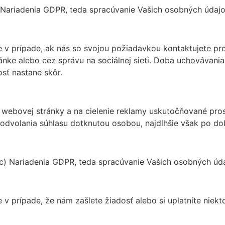
 Nariadenia GDPR, teda spracúvanie Vašich osobných údajo
v prípade, ak nás so svojou požiadavkou kontaktujete pr
nke alebo cez správu na sociálnej sieti. Doba uchovávani
osť nastane skôr.
j webovej stránky a na cielenie reklamy uskutočňované pr
odvolania súhlasu dotknutou osobou, najdlhšie však po do
 c) Nariadenia GDPR, teda spracúvanie Vašich osobných úda
 prípade, že nám zašlete žiadosť alebo si uplatníte niekt