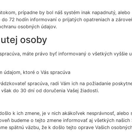
okom, prípadne by bol náš systém inak napadnutý, alebo 
e do 72 hodín informovaní o prijatých opatreniach a zárove
 ochranu osobných údajov.
nutej osoby
spracúva, máte právo byť informovaný o všetkých vyššie u
m údajom, ktoré o Vás spracúva
evádzkovateľ spracúva, radi Vám ich na požiadanie poskytn
však do 30 dní od doručenia Vašej žiadosti.
 došlo k ich zmene, je v nich akákoľvek nesprávnosť, alebo
veň budeme o tejto zmene informovať aj všetkých našich S
me spätnú väzbu, že k došlo tejto oprave Vašich osobných