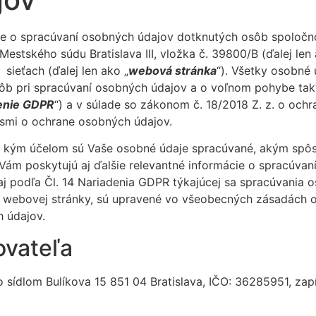
e o spracúvaní osobných údajov dotknutých osôb spoločnos
estského súdu Bratislava III, vložka č. 39800/B (ďalej len 
 sieťach (ďalej len ako „
webová stránka
“). Všetky osobné
ôb pri spracúvaní osobných údajov a o voľnom pohybe taký
enie GDPR
“) a v súlade so zákonom č. 18/2018 Z. z. o och
pismi o ochrane osobných údajov.
a kým účelom sú Vaše osobné údaje spracúvané, akým spôs
Vám poskytujú aj ďalšie relevantné informácie o spracúvan
 aj podľa Čl. 14 Nariadenia GDPR týkajúcej sa spracúvania
 webovej stránky, sú upravené vo všeobecných zásadách o
 údajov.
ovateľa
 sídlom Bulíkova 15 851 04 Bratislava, IČO: 36285951, zapí