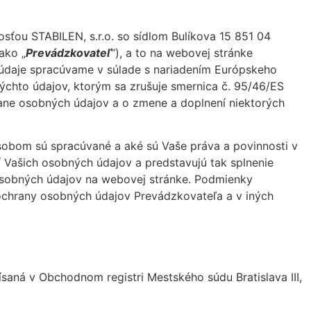
ťou STABILEN, s.r.o. so sídlom Bulíkova 15 851 04
ako „
Prevádzkovateľ
“), a to na webovej stránke
 údaje spracúvame v súlade s nariadením Európskeho
chto údajov, ktorým sa zrušuje smernica č. 95/46/ES
rane osobných údajov a o zmene a doplnení niektorých
obom sú spracúvané a aké sú Vaše práva a povinnosti v
í Vašich osobných údajov a predstavujú tak splnenie
 osobných údajov na webovej stránke. Podmienky
chrany osobných údajov Prevádzkovateľa a v iných
saná v Obchodnom registri Mestského súdu Bratislava III,