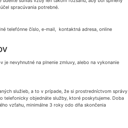
 udelíte súhlas vždy len takom rozsahu, aby bol splnený
účel spracúvania potrebné.
 telefónne číslo, e-mail, kontaktná adresa, online
ov
v je nevyhnutné na plnenie zmluvy, alebo na vykonanie
ch služieb, a to v prípade, že si prostredníctvom správy
ebo telefonicky objednáte služby, ktoré poskytujeme. Doba
ého vzťahu, minimálne 3 roky odo dňa skončenia