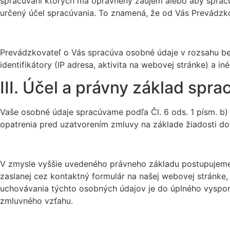
spracúvaní ktorých má oprávnený záujem alebo aby spracúv
určený účel spracúvania. To znamená, že od Vás Prevádzko
Prevádzkovateľ o Vás spracúva osobné údaje v rozsahu bež
identifikátory (IP adresa, aktivita na webovej stránke) a i
III. Účel a právny základ spr
Vaše osobné údaje spracúvame podľa Čl. 6 ods. 1 písm. b)
opatrenia pred uzatvorením zmluvy na základe žiadosti do
V zmysle vyššie uvedeného právneho základu postupujeme v
zaslanej cez kontaktný formulár na našej webovej stránke, 
uchovávania týchto osobných údajov je do úplného vyspor
zmluvného vzťahu.