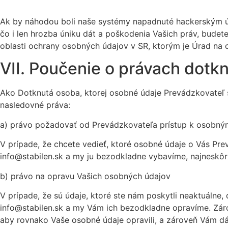
Ak by náhodou boli naše systémy napadnuté hackerským út
čo i len hrozba úniku dát a poškodenia Vašich práv, budet
oblasti ochrany osobných údajov v SR, ktorým je Úrad na
VII. Poučenie o právach dotk
Ako Dotknutá osoba, ktorej osobné údaje Prevádzkovateľ 
nasledovné práva:
a) právo požadovať od Prevádzkovateľa prístup k osobný
V prípade, že chcete vedieť, ktoré osobné údaje o Vás Pr
info@stabilen.sk a my ju bezodkladne vybavíme, najneskôr 
b) právo na opravu Vašich osobných údajov
V prípade, že sú údaje, ktoré ste nám poskytli neaktuálne,
info@stabilen.sk a my Vám ich bezodkladne opravíme. Záro
aby rovnako Vaše osobné údaje opravili, a zároveň Vám dá