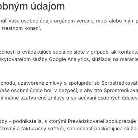
osobným údajom
núť Vaše osobné údaje orgánom verejnej moci alebo iným p
 trestnom konaní.
čnosti prevádzkujúce sociálne siete v prípade, ak kontakt
oskytovateľom služby Google Analytics, slúžiacej na meran
chodu, uzatvorené zmluvy o spolupráci so Sprostredkovate
aše osobné údaje boli v bezpečí, a aby títo Sprostredkova
i máme uzatvorené zmluvy o spracúvaní osobných údajov, 
by – podnikatelia, s ktorými Prevádzkovateľ spolupracuje 
čtovný a fakturačný softvér, spoločnosť poskytujúca služb