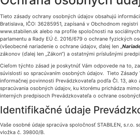
Tieto zásady ochrany osobných údajov obsahujú informáci
Bratislava, IČO: 36285951, zapísaná v Obchodnom registri M
www.stabilen.sk
alebo na profile spoločnosti na sociálnych
parlamentu a Rady EÚ č. 2016/679 o ochrane fyzických os
(všeobecné nariadenie o ochrane údajov, ďalej len „
Nariad
zákonov (ďalej len „Zákon“) a ostatnými príslušnými pred
Cieľom týchto zásad je poskytnúť Vám odpovede na to, z
súvislosti so spracúvaním osobných údajov. Tieto Zásady 
informačnej povinnosti Prevádzkovateľa podľa Čl. 13, ako
spracúvania osobných údajov, ku ktorému prichádza mimo
interných predpisoch Prevádzkovateľa o ochrane osobných
Identifikačné údaje Prevádzk
Vaše osobné údaje spracúva spoločnosť STABILEN, s.r.o. so
vložka č. 39800/B.